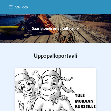
Siirry
Valikko
sivun
sisältöön
Saaristomeren sukeltajat ry
Uppopalloportaali