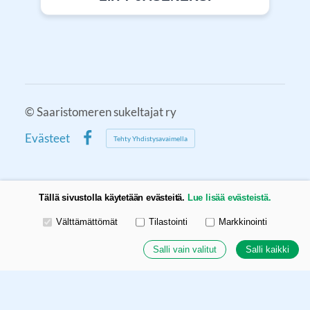
©
Saaristomeren sukeltajat ry
Evästeet
Tehty Yhdistysavaimella
Facebook
Tällä sivustolla käytetään evästeitä.
Lue lisää evästeistä.
Valitse käytettävät evästeet
Välttämättömät
Tilastointi
Markkinointi
Salli vain valitut
Salli kaikki